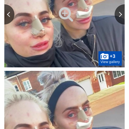
+3
View gallery