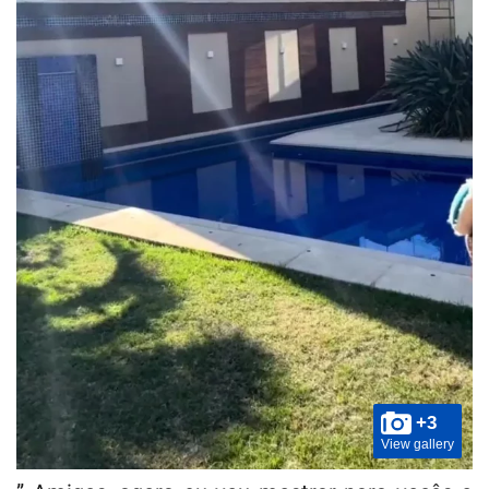
+3
View gallery