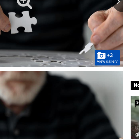
+3
View gallery
No
S
U
g