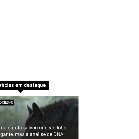
tícias em destaque
OCIEDAD
ma garota salvou um cão-lobo
igante, mas a análise de DNA