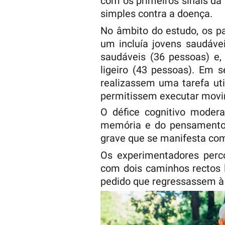
com os primeiros sinais da
simples contra a doença.
No âmbito do estudo, os pa
um incluía jovens saudávei
saudáveis (36 pessoas) e, 
ligeiro (43 pessoas). Em s
realizassem uma tarefa uti
permitissem executar movim
O défice cognitivo modera
memória e do pensamento 
grave que se manifesta co
Os experimentadores per
com dois caminhos rectos l
pedido que regressassem à 