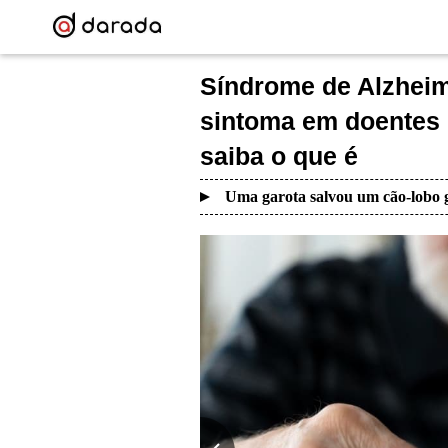
Síndrome de Alzheim
sintoma em doentes 
saiba o que é
Uma garota salvou um cão-lobo g