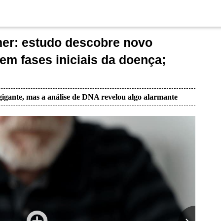
er: estudo descobre novo
em fases iniciais da doença;
igante, mas a análise de DNA revelou algo alarmante