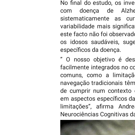
No final do estudo, os inv
com doença de Alzhei
sistematicamente as c
variabilidade mais signific
este facto não foi observad
os idosos saudáveis, sug
específicos da doença.
” O nosso objetivo é des
facilmente integrados no co
comuns, como a limitaç
navegação tradicionais têm
de cumprir num contexto c
em aspectos específicos d
limitações”, afirma Andr
Neurociências Cognitivas d