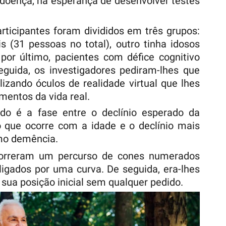
 doença, na esperança de desenvolver testes
rticipantes foram divididos em três grupos:
s (31 pessoas no total), outro tinha idosos
por último, pacientes com défice cognitivo
eguida, os investigadores pediram-lhes que
lizando óculos de realidade virtual que lhes
entos da vida real.
do é a fase entre o declínio esperado da
que ocorre com a idade e o declínio mais
mo demência.
correram um percurso de cones numerados
igados por uma curva. De seguida, era-lhes
sua posição inicial sem qualquer pedido.