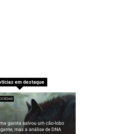
tícias em destaque
OCIEDAD
ma garota salvou um cão-lobo
igante, mas a análise de DNA