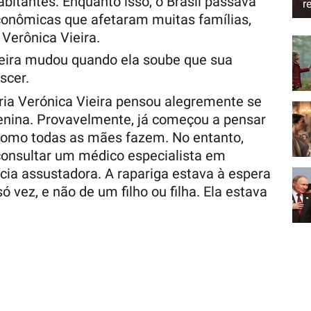
bitantes. Enquanto isso, o Brasil passava
r
conômicas que afetaram muitas famílias,
 Verônica Vieira.
ieira mudou quando ela soube que sua
escer.
aria Verónica Vieira pensou alegremente se
nina. Provavelmente, já começou a pensar
omo todas as mães fazem. No entanto,
consultar um médico especialista em
cia assustadora. A rapariga estava à espera
 vez, e não de um filho ou filha. Ela estava