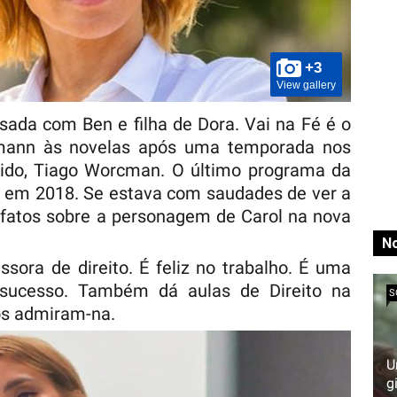
+3
View gallery
ada com Ben e filha de Dora. Vai na Fé é o
kmann às novelas após uma temporada nos
ido, Tiago Worcman. O último programa da
o, em 2018. Se estava com saudades de ver a
co fatos sobre a personagem de Carol na nova
No
sora de direito. É feliz no trabalho. É uma
 sucesso. Também dá aulas de Direito na
S
os admiram-na.
U
g