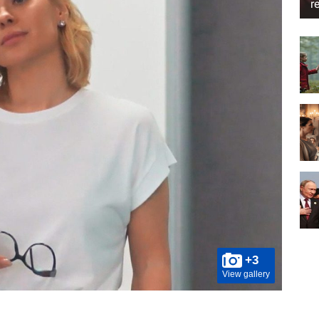
r
+3
View gallery