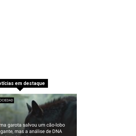
tícias em destaque
OCIEDAD
ma garota salvou um cão-lobo
igante, mas a análise de DNA