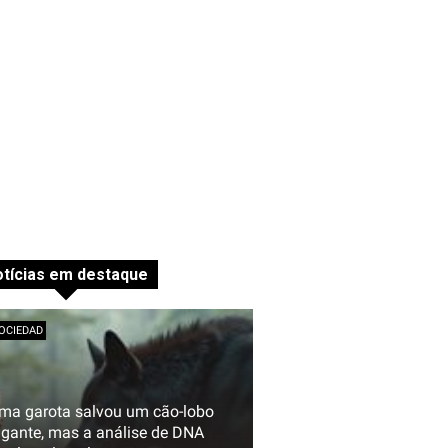
tícias em destaque
OCIEDAD
ma garota salvou um cão-lobo
igante, mas a análise de DNA