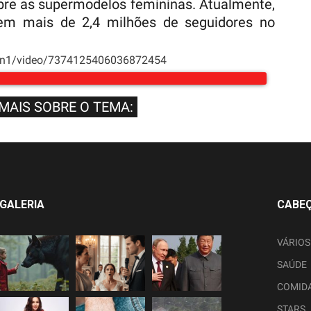
bre as supermodelos femininas. Atualmente,
tem mais de 2,4 milhões de seguidores no
bon1/video/7374125406036872454
 MAIS SOBRE O TEMA:
GALERIA
CABE
VÁRIOS
SAÚDE
COMID
STARS