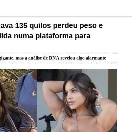
va 135 quilos perdeu peso e
ida numa plataforma para
igante, mas a análise de DNA revelou algo alarmante