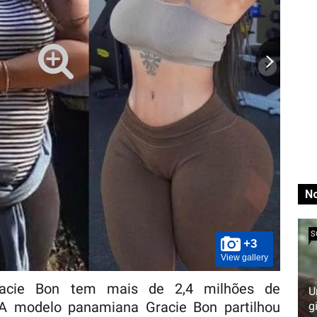
No
S
+3
View gallery
acie Bon tem mais de 2,4 milhões de
U
 A modelo panamiana Gracie Bon partilhou
g