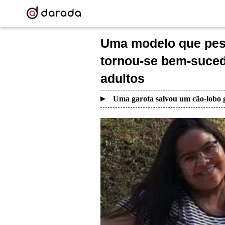
Uma modelo que pesa
tornou-se bem-suced
adultos
Uma garota salvou um cão-lobo g