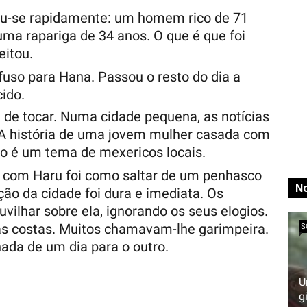
hou-se rapidamente: um homem rico de 71
a rapariga de 34 anos. O que é que foi
eitou.
fuso para Hana. Passou o resto do dia a
cido.
 de tocar. Numa cidade pequena, as notícias
A história de uma jovem mulher casada com
o é um tema de mexericos locais.
r com Haru foi como saltar de um penhasco
No
ão da cidade foi dura e imediata. Os
ilhar sobre ela, ignorando os seus elogios.
as costas. Muitos chamavam-lhe garimpeira.
S
nada de um dia para o outro.
U
g