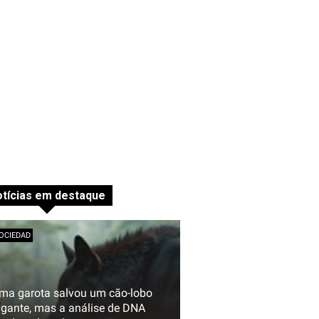
tícias em destaque
OCIEDAD
ma garota salvou um cão-lobo
igante, mas a análise de DNA