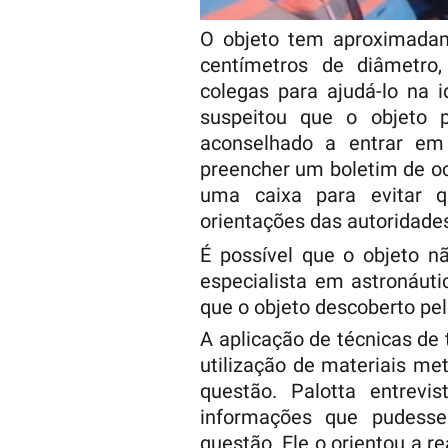
O objeto tem aproximada
centímetros de diâmetro,
colegas para ajudá-lo na i
suspeitou que o objeto 
aconselhado a entrar em
preencher um boletim de oc
uma caixa para evitar q
orientações das autoridade
É possível que o objeto n
especialista em astronáuti
que o objeto descoberto pel
A aplicação de técnicas de 
utilização de materiais me
questão. Palotta entrev
informações que pudessem
questão. Ele o orientou a 