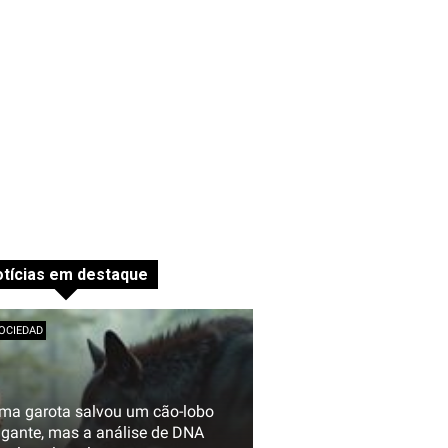
tícias em destaque
OCIEDAD
ma garota salvou um cão-lobo
igante, mas a análise de DNA