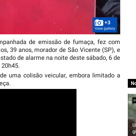
+3
View gallery
ompanhada de emissão de fumaça, fez com
s, 39 anos, morador de São Vicente (SP), e
stado de alarme na noite deste sábado, 6 de
 20h45.
e uma colisão veicular, embora limitado a
eça.
No
S
U
g