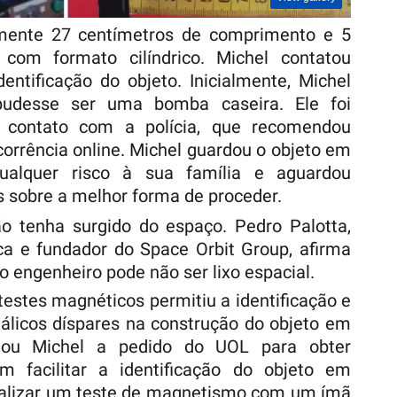
mente 27 centímetros de comprimento e 5
 com formato cilíndrico. Michel contatou
dentificação do objeto. Inicialmente, Michel
pudesse ser uma bomba caseira. Ele foi
 contato com a polícia, que recomendou
orrência online. Michel guardou o objeto em
ualquer risco à sua família e aguardou
s sobre a melhor forma de proceder.
ão tenha surgido do espaço. Pedro Palotta,
ca e fundador do Space Orbit Group, afirma
o engenheiro pode não ser lixo espacial.
testes magnéticos permitiu a identificação e
tálicos díspares na construção do objeto em
istou Michel a pedido do UOL para obter
 facilitar a identificação do objeto em
realizar um teste de magnetismo com um ímã