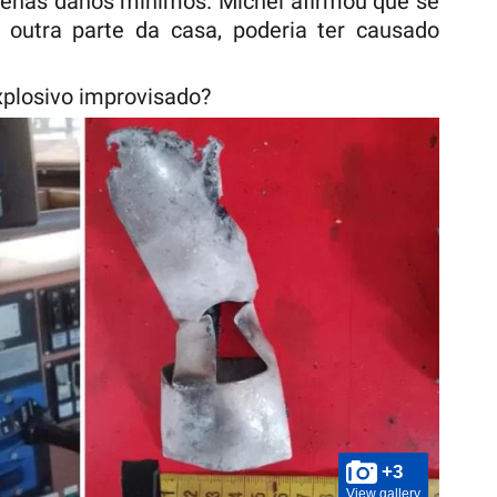
penas danos mínimos. Michel afirmou que se
 outra parte da casa, poderia ter causado
xplosivo improvisado?
+3
View gallery