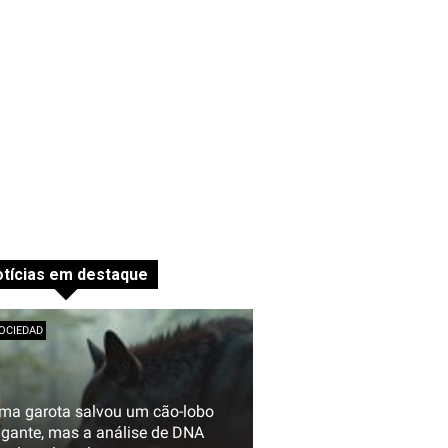
tícias em destaque
OCIEDAD
ma garota salvou um cão-lobo
igante, mas a análise de DNA