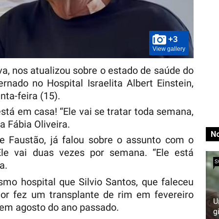
+3
View gallery
lva, nos atualizou sobre o estado de saúde do
ernado no Hospital Israelita Albert Einstein,
ta-feira (15).
está em casa! “Ele vai se tratar toda semana,
a Fábia Oliveira.
No
e Faustão, já falou sobre o assunto com o
 Ele vai duas vezes por semana. “Ele está
S
a.
mo hospital que Silvio Santos, que faleceu
or fez um transplante de rim em fevereiro
U
 em agosto do ano passado.
g