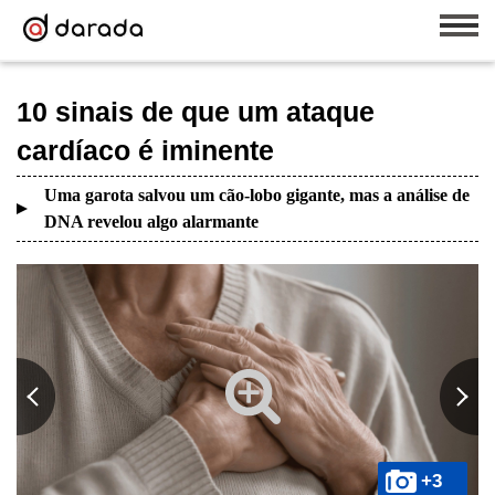
10 sinais de que um ataque
cardíaco é iminente
Uma garota salvou um cão-lobo gigante, mas a análise de
DNA revelou algo alarmante
+3