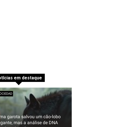
tícias em destaque
OCIEDAD
ma garota salvou um cão-lobo
igante, mas a análise de DNA