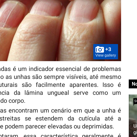
+3
View gallery
adas é um indicador essencial de problemas
o as unhas são sempre visíveis, até mesmo
uturais são facilmente aparentes. Isso é
No
ência da lâmina ungueal serve como um
 do corpo.
S
oas encontram um cenário em que a unha é
estreitas se estendem da cutícula até a
 e podem parecer elevadas ou deprimidas.
U
g
taram, essa característica geralmente é