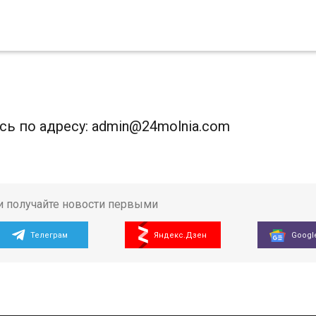
сь по адресу:
admin@24molnia.com
и получайте новости первыми
Телеграм
Яндекс.Дзен
Googl