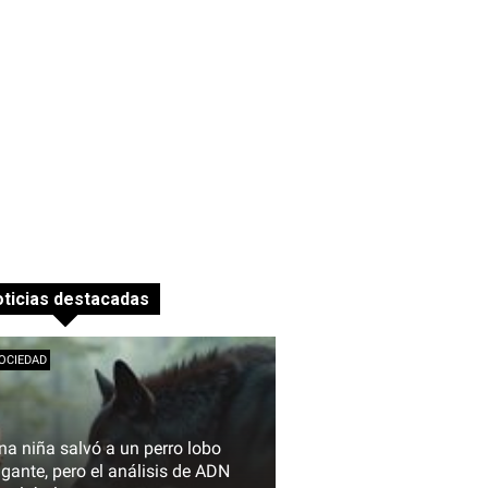
ticias destacadas
OCIEDAD
na niña salvó a un perro lobo
igante, pero el análisis de ADN