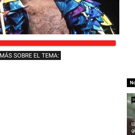
 MÁS SOBRE EL TEMA:
No
S
U
g