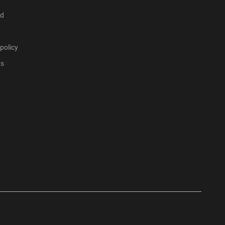
ad
policy
ts