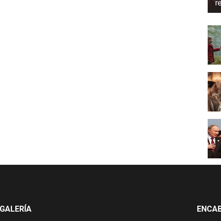
r
GALERÍA
ENCA