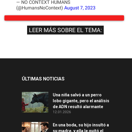
— NO CONTEXT HUMANS
(@HumansNoContext)
August 7, 2023
LEER MÁS SOBRE EL TEMA:
ÚLTIMAS NOTICIAS
Una niña salvó a un perro
lobo gigante, pero el análisis
de ADN resultó alarmante
12.01.2026
En una boda, su hijo insultó a
su madre, y ella le quitó el