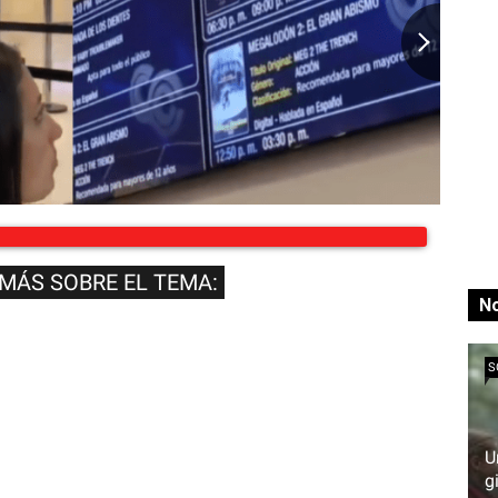
 MÁS SOBRE EL TEMA:
No
S
U
g