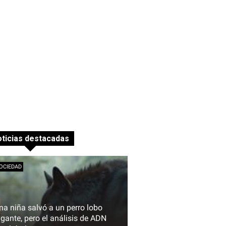
ticias destacadas
OCIEDAD
na niña salvó a un perro lobo
igante, pero el análisis de ADN