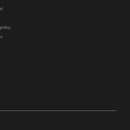
ad
policy
ts