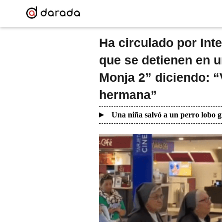
Ha circulado por Int
que se detienen en u
Monja 2” diciendo: 
hermana”
Una niña salvó a un perro lobo g