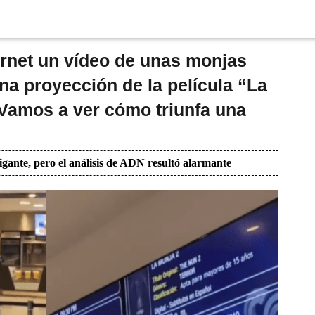
ernet un vídeo de unas monjas
na proyección de la película “La
“Vamos a ver cómo triunfa una
igante, pero el análisis de ADN resultó alarmante