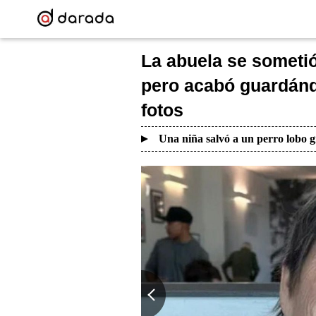
La abuela se sometió 
pero acabó guardánd
fotos
Una niña salvó a un perro lobo g