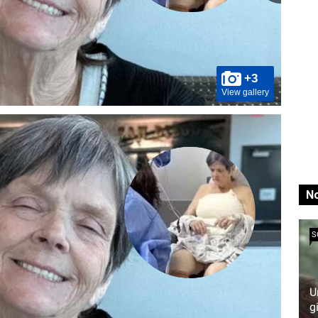
+3
View gallery
No
S
U
g