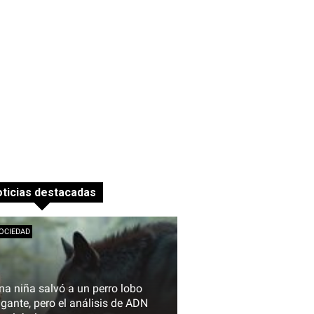
ticias destacadas
OCIEDAD
na niña salvó a un perro lobo
igante, pero el análisis de ADN