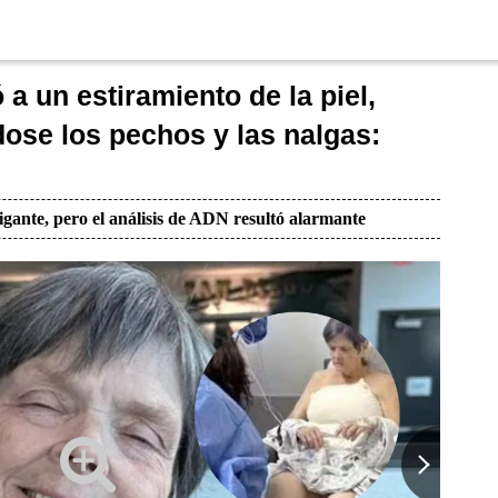
a un estiramiento de la piel,
ose los pechos y las nalgas:
igante, pero el análisis de ADN resultó alarmante