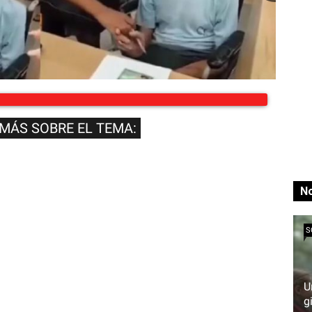
 MÁS SOBRE EL TEMA:
No
S
U
g