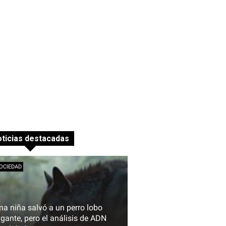
ticias destacadas
OCIEDAD
na niña salvó a un perro lobo
igante, pero el análisis de ADN