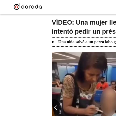
VÍDEO: Una mujer llev
intentó pedir un pr
Una niña salvó a un perro lobo g