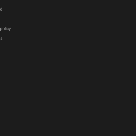
ad
policy
ts