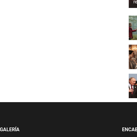
r
GALERÍA
ENCA