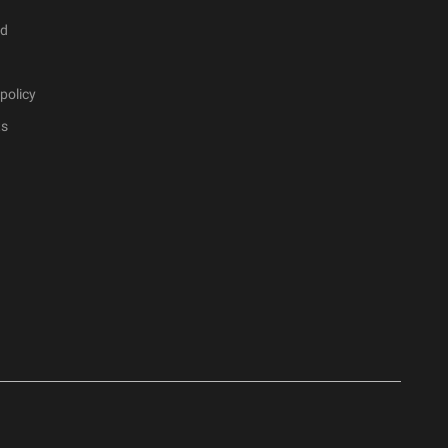
ad
policy
ts