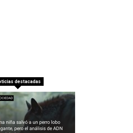
ticias destacadas
OCIEDAD
na niña salvó a un perro lobo
igante, pero el análisis de ADN