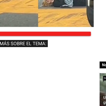
 MÁS SOBRE EL TEMA:
No
S
U
g