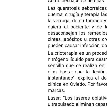
Cómo deshacerse de ellas
Las queratosis seborreica
quema, cirugía y terapia l
la verruga, de su tamaño 
quiera el paciente y de 
desaconsejan los remedio
cintas, apósitos u otras c
pueden causar infección, dol
La crioterapia es un proce
nitrógeno líquido para destr
sencillo que se realiza en
días hasta que la lesi
instantáneo”, explica el d
clínica en Oviedo. Por fav
marcas.
Láser: “Los láseres ablat
ultrapulsado eliminan capas