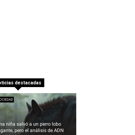
ticias destacadas
OCIEDAD
na niña salvó a un perro lobo
igante, pero el análisis de ADN