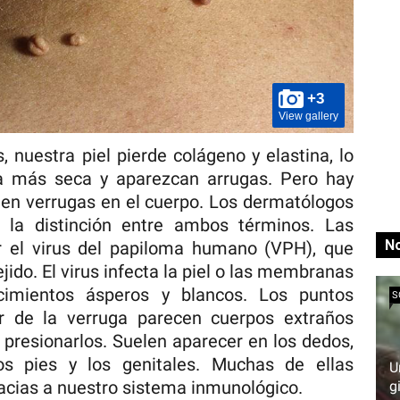
+3
View gallery
nuestra piel pierde colágeno y elastina, lo
a más seca y aparezcan arrugas. Pero hay
en verrugas en el cuerpo. Los dermatólogos
la distinción entre ambos términos. Las
No
 el virus del papiloma humano (VPH), que
jido. El virus infecta la piel o las membranas
cimientos ásperos y blancos. Los puntos
S
or de la verruga parecen cuerpos extraños
 presionarlos. Suelen aparecer en los dedos,
los pies y los genitales. Muchas de ellas
U
acias a nuestro sistema inmunológico.
g