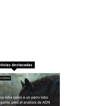
ticias destacadas
OCIEDAD
na niña salvó a un perro lobo
igante, pero el análisis de ADN