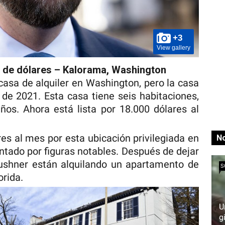
+3
View gallery
s de dólares – Kalorama, Washington
casa de alquiler en Washington, pero la casa
 de 2021. Esta casa tiene seis habitaciones,
años. Ahora está lista por 18.000 dólares al
es al mes por esta ubicación privilegiada en
No
entado por figuras notables. Después de dejar
Kushner están alquilando un apartamento de
S
orida.
U
g