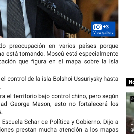
+3
View gallery
o preocupación en varios países porque
ina está tomando. Moscú está especialmente
cación que figura en el mapa sobre la isla
el control de la isla Bolshoi Ussuriysky hasta
No
.
 el territorio bajo control chino, pero según
S
dad George Mason, esto no fortalecerá los
s.
 Escuela Schar de Política y Gobierno. Dijo a
U
ones prestan mucha atención a los mapas
g