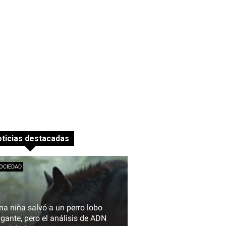
ticias destacadas
OCIEDAD
na niña salvó a un perro lobo
igante, pero el análisis de ADN