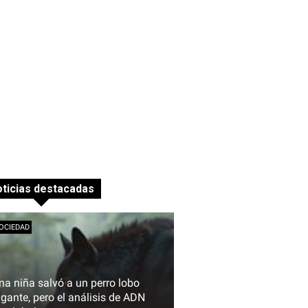
ticias destacadas
OCIEDAD
na niña salvó a un perro lobo
igante, pero el análisis de ADN