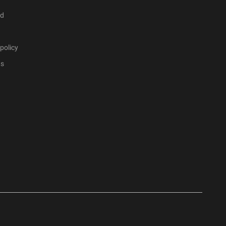
ad
policy
ts