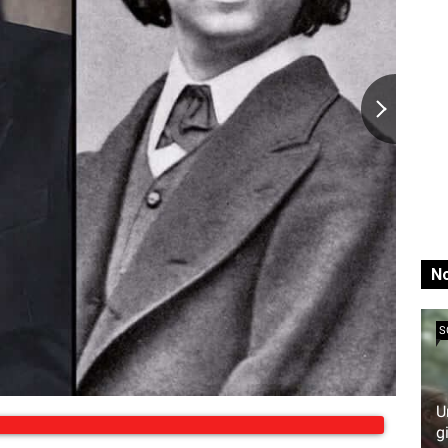
No
S
U
g