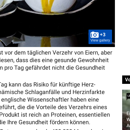
+3
View gallery
 vor dem täglichen Verzehr von Eiern, aber
iesen, dass dies eine gesunde Gewohnheit
rn pro Tag gefährdet nicht die Gesundheit
V
Tag kann das Risiko für künftige Herz-
chämische Schlaganfälle und Herzinfarkte
U
d englische Wissenschaftler haben eine
ührt, die die Vorteile des Verzehrs eines
E
Produkt ist reich an Proteinen, essentiellen
W
ie Ihre Gesundheit fördern können.
A