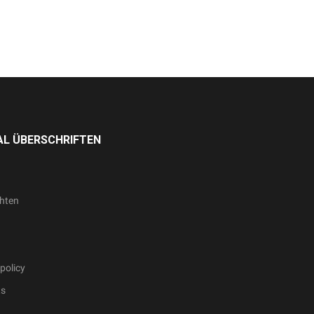
L ÜBERSCHRIFTEN
hten
policy
ts