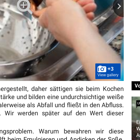
+3
View gallery
V
rgestellt, daher sättigen sie beim Kochen
ärke und bilden eine undurchsichtige weiße
alerweise als Abfall und fließt in den Abfluss.
U
. Wir werden später auf den Wert dieser
E
W
ungsproblem. Warum bewahren wir diese
A
hilft beim Emulgieren und Andicken der Soße.