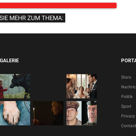
SIE MEHR ZUM THEMA:
GALERIE
PORTA
Stars
Nachric
Politik
Sport
Privacy 
Contac