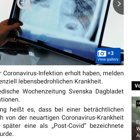
+3
View gallery
r Coronavirus-Infektion erholt haben, melden
nziell lebensbedrohlichen Krankheit.
V
wedische Wochenzeitung Svenska Dagbladet
ationen.
U
ng heißt es, dass bei einer beträchtlichen
ch von der neuartigen Coronavirus-Krankheit
E
 später eine als „Post-Covid“ bezeichnete
W
urde.
A