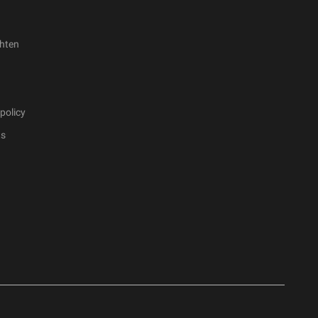
hten
policy
ts