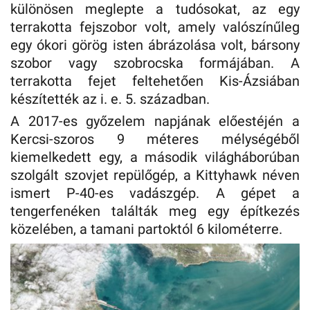
különösen meglepte a tudósokat, az egy
terrakotta fejszobor volt, amely valószínűleg
egy ókori görög isten ábrázolása volt, bársony
szobor vagy szobrocska formájában. A
terrakotta fejet feltehetően Kis-Ázsiában
készítették az i. e. 5. században.
A 2017-es győzelem napjának előestéjén a
Kercsi-szoros 9 méteres mélységéből
kiemelkedett egy, a második világháborúban
szolgált szovjet repülőgép, a Kittyhawk néven
ismert P-40-es vadászgép. A gépet a
tengerfenéken találták meg egy építkezés
közelében, a tamani partoktól 6 kilométerre.