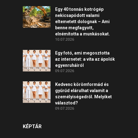
Egy 40 tonnás kotrógép
nekicsapódott valami
eltemetett dolognak – Ami
benne megfagyott,
elnémította a munkásokat.
10.07.2026
Egy fotó, ami megosztotta
az internetet: a vita az ápolók
egyenruháiról
09.07.2026
Kedvenc körömformád és
gyűrűd elárulhat valamit a
személyiségedről. Melyiket
választod?
09.07.2026
KÉPTÁR