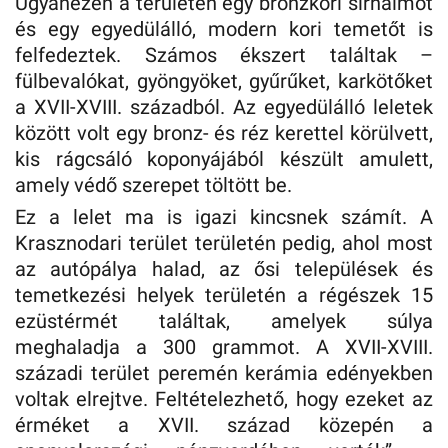
Ugyanezen a területen egy bronzkori sírhalmot
és egy egyedülálló, modern kori temetőt is
felfedeztek. Számos ékszert találtak –
fülbevalókat, gyöngyöket, gyűrűket, karkötőket
a XVII-XVIII. századból. Az egyedülálló leletek
között volt egy bronz- és réz kerettel körülvett,
kis rágcsáló koponyájából készült amulett,
amely védő szerepet töltött be.
Ez a lelet ma is igazi kincsnek számít. A
Krasznodari terület területén pedig, ahol most
az autópálya halad, az ősi települések és
temetkezési helyek területén a régészek 15
ezüstérmét találtak, amelyek súlya
meghaladja a 300 grammot. A XVII-XVIII.
századi terület peremén kerámia edényekben
voltak elrejtve. Feltételezhető, hogy ezeket az
érméket a XVII. század közepén a