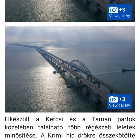
+3
View gallery
+3
View gallery
Elkészült a Kercsi és a Taman partok
közelében található főbb régészeti leletek
minősítése. A Krími híd örökre összekötötte