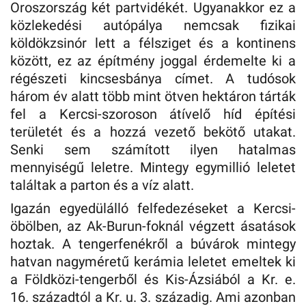
Oroszország két partvidékét. Ugyanakkor ez a
közlekedési autópálya nemcsak fizikai
köldökzsinór lett a félsziget és a kontinens
között, ez az építmény joggal érdemelte ki a
régészeti kincsesbánya címet. A tudósok
három év alatt több mint ötven hektáron tárták
fel a Kercsi-szoroson átívelő híd építési
területét és a hozzá vezető bekötő utakat.
Senki sem számított ilyen hatalmas
mennyiségű leletre. Mintegy egymillió leletet
találtak a parton és a víz alatt.
Igazán egyedülálló felfedezéseket a Kercsi-
öbölben, az Ak-Burun-foknál végzett ásatások
hoztak. A tengerfenékről a búvárok mintegy
hatvan nagyméretű kerámia leletet emeltek ki
a Földközi-tengerből és Kis-Ázsiából a Kr. e.
16. századtól a Kr. u. 3. századig. Ami azonban