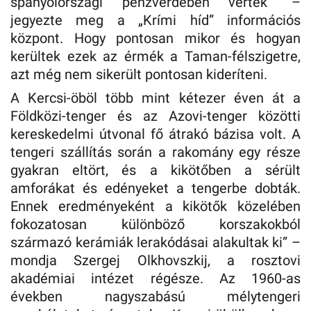
spanyolországi pénzverdében verték” –
jegyezte meg a „Krími híd” információs
központ. Hogy pontosan mikor és hogyan
kerültek ezek az érmék a Taman-félszigetre,
azt még nem sikerült pontosan kideríteni.
A Kercsi-öböl több mint kétezer éven át a
Földközi-tenger és az Azovi-tenger közötti
kereskedelmi útvonal fő átrakó bázisa volt. A
tengeri szállítás során a rakomány egy része
gyakran eltört, és a kikötőben a sérült
amforákat és edényeket a tengerbe dobták.
Ennek eredményeként a kikötők közelében
fokozatosan különböző korszakokból
származó kerámiák lerakódásai alakultak ki” –
mondja Szergej Olkhovszkij, a rosztovi
akadémiai intézet régésze. Az 1960-as
években nagyszabású mélytengeri