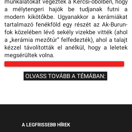
munkálatokat végeztek a Kercsi-öbölben, hogy
a mélytengeri hajók be tudjanak futni a
modern kikötőkbe. Ugyanakkor a kerámiákat
tartalmazó fenékföld egy részét az Ak-Burun-
fok közelében lévő sekély vizekbe vitték (ahol
a „kerámia mezőtúr” felfedezték), ahol a talajt
kézzel távolították el anélkül, hogy a leletek
megsérültek volna.
OLVASS TOVÁBB A TÉMÁBAN:
A LEGFRISSEBB HÍREK