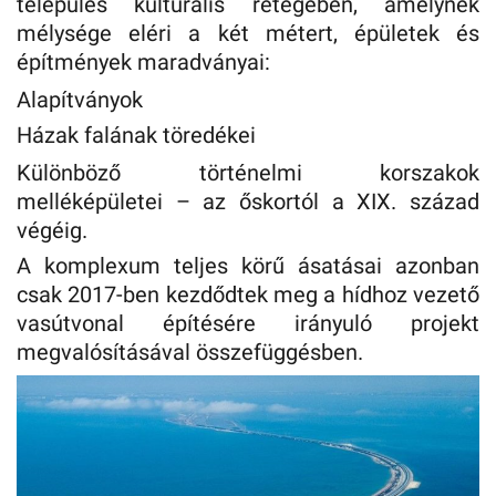
település kulturális rétegében, amelynek
mélysége eléri a két métert, épületek és
építmények maradványai:
Alapítványok
Házak falának töredékei
Különböző történelmi korszakok
melléképületei – az őskortól a XIX. század
végéig.
A komplexum teljes körű ásatásai azonban
csak 2017-ben kezdődtek meg a hídhoz vezető
vasútvonal építésére irányuló projekt
megvalósításával összefüggésben.