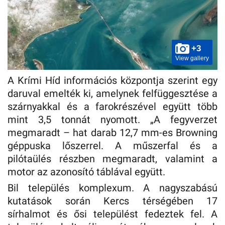
+3
View gallery
A Krími Híd információs központja szerint egy
daruval emelték ki, amelynek felfüggesztése a
szárnyakkal és a farokrészével együtt több
mint 3,5 tonnát nyomott. „A fegyverzet
megmaradt – hat darab 12,7 mm-es Browning
géppuska lőszerrel. A műszerfal és a
pilótaülés részben megmaradt, valamint a
motor az azonosító táblával együtt.
Bil település komplexum. A nagyszabású
kutatások során Kercs térségében 17
sírhalmot és ősi települést fedeztek fel. A