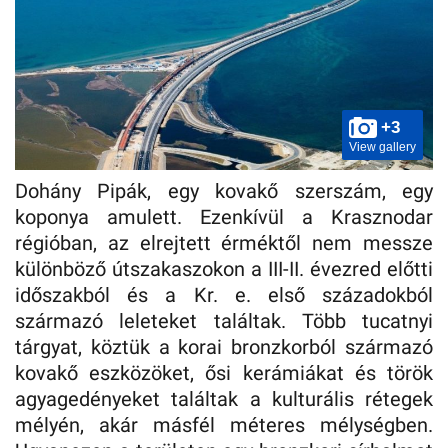
+3
View gallery
Dohány Pipák, egy kovakő szerszám, egy
koponya amulett. Ezenkívül a Krasznodar
régióban, az elrejtett érméktől nem messze
különböző útszakaszokon a III-II. évezred előtti
időszakból és a Kr. e. első századokból
származó leleteket találtak. Több tucatnyi
tárgyat, köztük a korai bronzkorból származó
kovakő eszközöket, ősi kerámiákat és török
agyagedényeket találtak a kulturális rétegek
mélyén, akár másfél méteres mélységben.