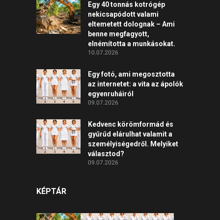
Egy 40 tonnás kotrógép
nekicsapódott valami
eltemetett dolognak – Ami
benne megfagyott,
elnémította a munkásokat.
10.07.2026
Egy fotó, ami megosztotta
az internetet: a vita az ápolók
egyenruháiról
09.07.2026
Kedvenc körömformád és
gyűrűd elárulhat valamit a
személyiségedről. Melyiket
választod?
09.07.2026
KÉPTÁR