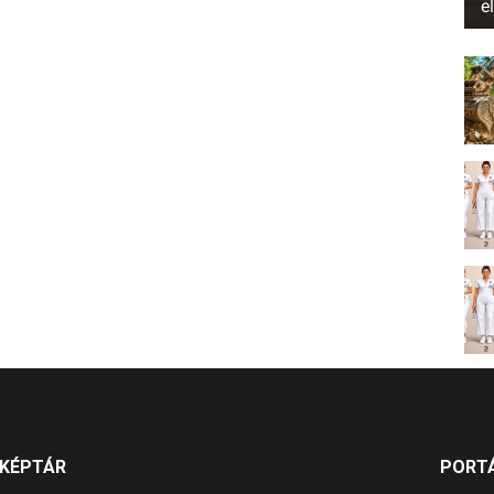
e
KÉPTÁR
PORT