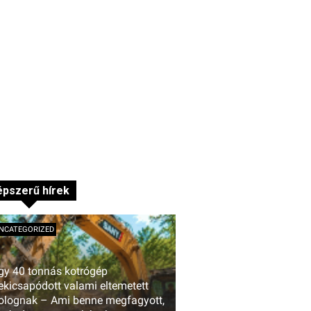
pszerű hírek
NCATEGORIZED
gy 40 tonnás kotrógép
ekicsapódott valami eltemetett
olognak – Ami benne megfagyott,