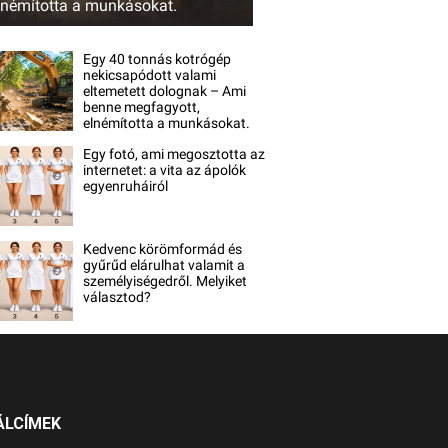
lnémította a munkásokat.
Egy 40 tonnás kotrógép
nekicsapódott valami
eltemetett dolognak – Ami
benne megfagyott,
elnémította a munkásokat.
Egy fotó, ami megosztotta az
internetet: a vita az ápolók
egyenruháiról
Kedvenc körömformád és
gyűrűd elárulhat valamit a
személyiségedről. Melyiket
választod?
ÁLCÍMEK