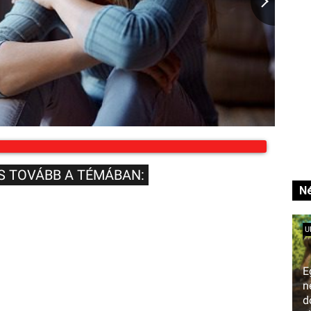
S TOVÁBB A TÉMÁBAN:
Né
U
E
n
d