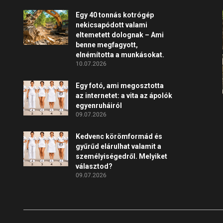
Egy 40 tonnás kotrógép
nekicsapódott valami
eltemetett dolognak – Ami
benne megfagyott,
elnémította a munkásokat.
10.07.2026
Egy fotó, ami megosztotta
az internetet: a vita az ápolók
egyenruháiról
09.07.2026
Kedvenc körömformád és
gyűrűd elárulhat valamit a
személyiségedről. Melyiket
választod?
09.07.2026