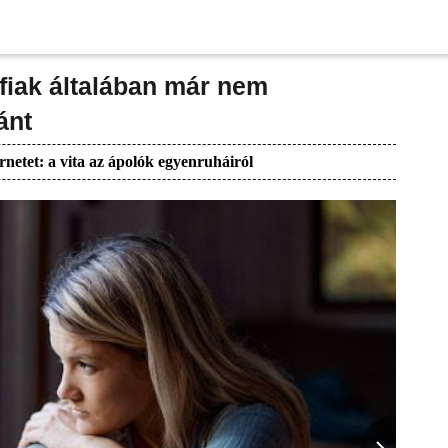
fiak általában már nem
ánt
rnetet: a vita az ápolók egyenruháiról