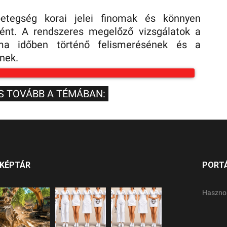
betegség korai jelei finomak és könnyen
ént. A rendszeres megelőző vizsgálatok a
ma időben történő felismerésének és a
nek.
S TOVÁBB A TÉMÁBAN:
KÉPTÁR
PORT
Haszno