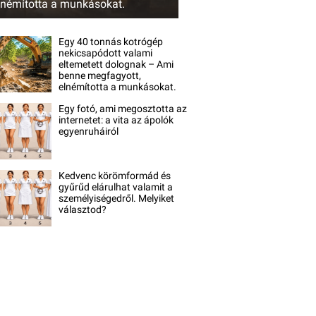
lnémította a munkásokat.
Egy 40 tonnás kotrógép
nekicsapódott valami
eltemetett dolognak – Ami
benne megfagyott,
elnémította a munkásokat.
Egy fotó, ami megosztotta az
internetet: a vita az ápolók
egyenruháiról
Kedvenc körömformád és
gyűrűd elárulhat valamit a
személyiségedről. Melyiket
választod?