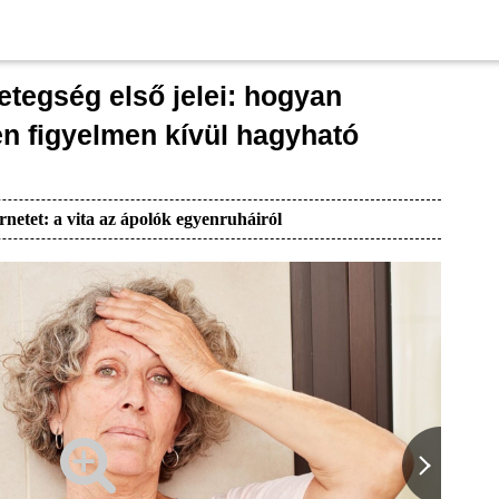
etegség első jelei: hogyan
n figyelmen kívül hagyható
rnetet: a vita az ápolók egyenruháiról