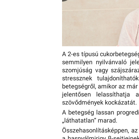
A 2-es típusú cukorbetegsé
semmilyen nyilvánvaló jel
szomjúság vagy szájszáraz
stressznek tulajdoníthat
betegségről, amikor az már 
jelentősen lelassíthatja
szövődmények kockázatát.
A betegség lassan progredi
„láthatatlan” marad.
Összehasonlításképpen, az 
a hasnyálmirigy β-sejtjeine