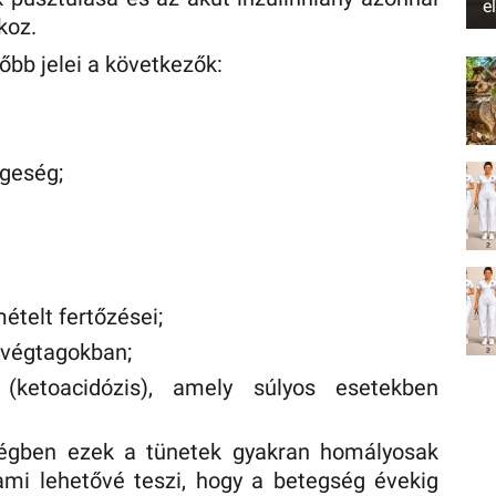
e
koz.
bb jelei a következők:
geség;
ételt fertőzései;
 végtagokban;
 (ketoacidózis), amely súlyos esetekben
ségben ezek a tünetek gyakran homályosak
ami lehetővé teszi, hogy a betegség évekig