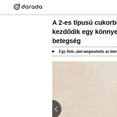
A 2-es típusú cukorb
kezdődik egy könnye
betegség
Egy fotó, ami megosztotta az inte