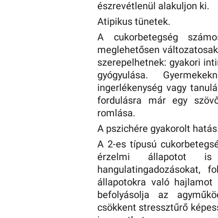
észrevétlenül alakuljon ki.
Atipikus tünetek.
A cukorbetegség számos
meglehetősen változatosak 
szerepelhetnek: gyakori int
gyógyulása. Gyermekek
ingerlékenység vagy tanul
fordulásra már egy szövő
romlása.
A pszichére gyakorolt ​​hatás
A 2-es típusú cukorbetegs
érzelmi állapotot is
hangulatingadozásokat, fo
állapotokra való hajlamot
befolyásolja az agyműkö
csökkent stressztűrő képes