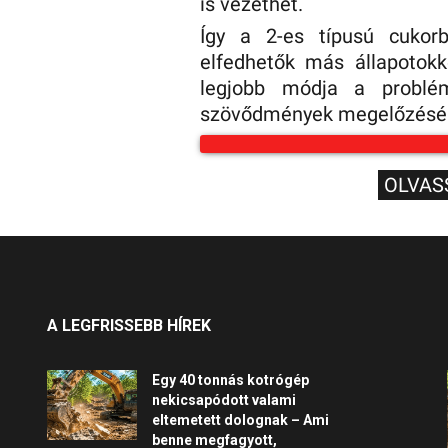
is vezethet.
Így a 2-es típusú cukor
elfedhetők más állapotokk
legjobb módja a problé
szövődmények megelőzésé
OLVAS
A LEGFRISSEBB HÍREK
Egy 40 tonnás kotrógép
nekicsapódott valami
eltemetett dolognak – Ami
benne megfagyott,