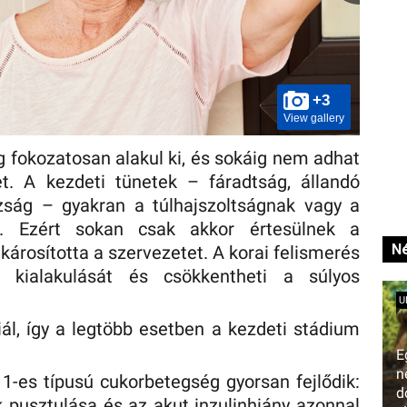
+3
View gallery
g fokozatosan alakul ki, és sokáig nem adhat
et. A kezdeti tünetek – fáradtság, állandó
ság – gyakran a túlhajszoltságnak vagy a
ók. Ezért sokan csak akkor értesülnek a
Né
károsította a szervezetet. A korai felismerés
 a kialakulását és csökkentheti a súlyos
U
ál, így a legtöbb esetben a kezdeti stádium
E
n
1-es típusú cukorbetegség gyorsan fejlődik:
d
k pusztulása és az akut inzulinhiány azonnal