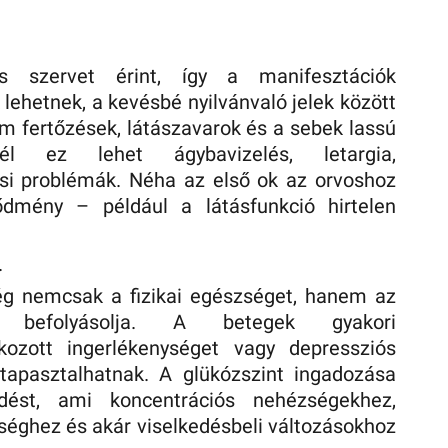
 szervet érint, így a manifesztációk
lehetnek, a kevésbé nyilvánvaló jelek között
im fertőzések, látászavarok és a sebek lassú
nél ez lehet ágybavizelés, letargia,
ási problémák. Néha az első ok az orvoshoz
dmény – például a látásfunkció hirtelen
.
ég nemcsak a fizikai egészséget, hanem az
 befolyásolja. A betegek gyakori
kozott ingerlékenységet vagy depressziós
 tapasztalhatnak. A glükózszint ingadozása
dést, ami koncentrációs nehézségekhez,
séghez és akár viselkedésbeli változásokhoz