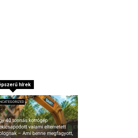
pszerű hírek
NCATEGORIZED
gy 40 tonnás kotrógép
ekicsapódott valami eltemetett
olognak – Ami benne megfagyott,