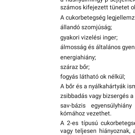
számos kifejezett tünetet o
A cukorbetegség legjellemző
állandó szomjúság;
gyakori vizelési inger;
álmosság és általános gyen
energiahiány;
száraz bőr;
fogyás látható ok nélkül;
A bőr és a nyálkahártyák ism
zsibbadás vagy bizsergés a
sav-bázis egyensúlyhiány
kómához vezethet.
A 2-es típusú cukorbeteg
vagy teljesen hiányoznak, 