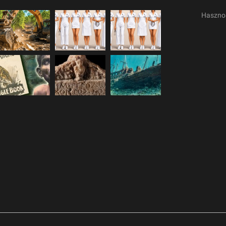
Haszno