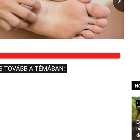
S TOVÁBB A TÉMÁBAN:
Né
U
E
n
d