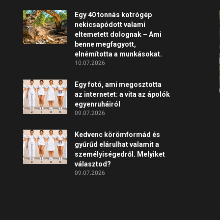
Egy 40 tonnás kotrógép
nekicsapódott valami
eltemetett dolognak – Ami
benne megfagyott,
elnémította a munkásokat.
10.07.2026
Egy fotó, ami megosztotta
az internetet: a vita az ápolók
egyenruháiról
09.07.2026
Kedvenc körömformád és
gyűrűd elárulhat valamit a
személyiségedről. Melyiket
választod?
09.07.2026