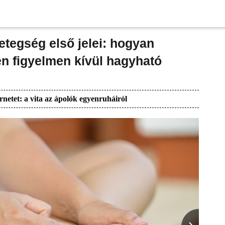
etegség első jelei: hogyan
n figyelmen kívül hagyható
rnetet: a vita az ápolók egyenruháiról