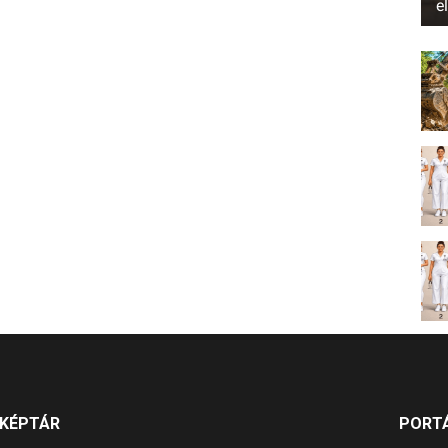
e
KÉPTÁR
PORT