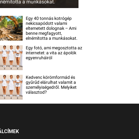
lnémította a munkásokat.
Egy 40 tonnás kotrógép
nekicsapódott valami
eltemetett dolognak – Ami
benne megfagyott,
elnémította a munkásokat.
Egy fotó, ami megosztotta az
internetet: a vita az ápolók
egyenruháiról
Kedvenc körömformád és
gyűrűd elárulhat valamit a
személyiségedről. Melyiket
választod?
ÁLCÍMEK