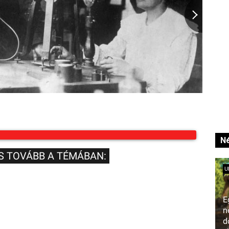
Né
S TOVÁBB A TÉMÁBAN:
U
E
n
d