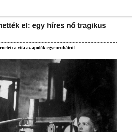
tték el: egy híres nő tragikus
rnetet: a vita az ápolók egyenruháiról