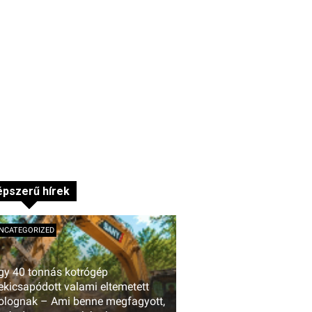
pszerű hírek
NCATEGORIZED
gy 40 tonnás kotrógép
ekicsapódott valami eltemetett
olognak – Ami benne megfagyott,