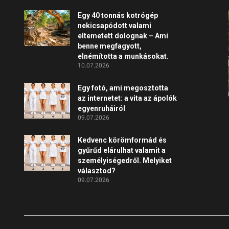
Egy 40 tonnás kotrógép
nekicsapódott valami
eltemetett dolognak – Ami
benne megfagyott,
elnémította a munkásokat.
10.07.2026
Egy fotó, ami megosztotta
az internetet: a vita az ápolók
egyenruháiról
09.07.2026
Kedvenc körömformád és
gyűrűd elárulhat valamit a
személyiségedről. Melyiket
választod?
09.07.2026