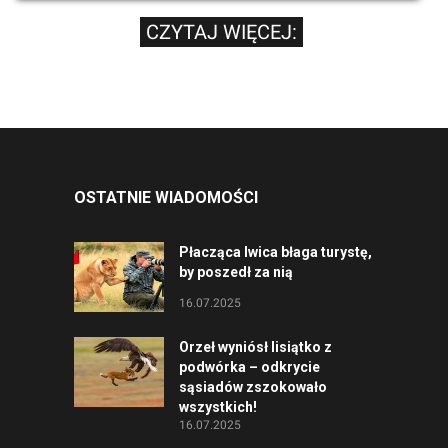
CZYTAJ WIĘCEJ:
OSTATNIE WIADOMOŚCI
Płacząca lwica błaga turystę,
by poszedł za nią
16.07.2025
Orzeł wyniósł lisiątko z
podwórka – odkrycie
sąsiadów zszokowało
wszystkich!
16.07.2025