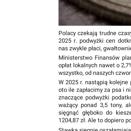
Polacy czekają trudne cza
2025 r. podwyżki cen dotkn
nas zwykle płaci, gwałtown
Ministerstwo Finansów pl
opłat lokalnych nawet o 2,7
wszystko, od naszych czwor
W 2025 r. nastąpią kolejne
oto ile zapłacimy za psa i
znaczące podwyżki podatk
ważący ponad 3,5 tony, al
sięgnąć głęboko do kiesz
1204,87 zł. Ale to dopiero p
Stawka sięgnie oszałamiają