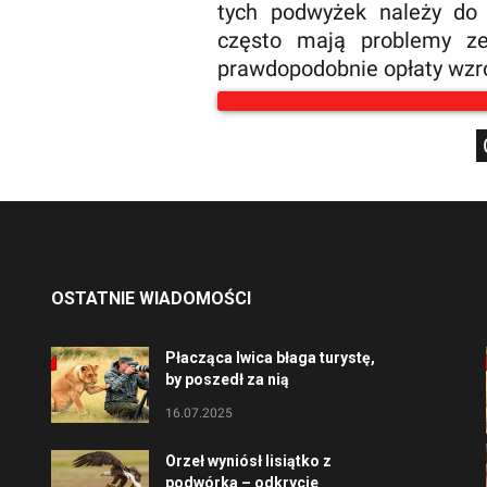
tych podwyżek należy do 
często mają problemy ze
prawdopodobnie opłaty wzros
OSTATNIE WIADOMOŚCI
Płacząca lwica błaga turystę,
by poszedł za nią
16.07.2025
Orzeł wyniósł lisiątko z
podwórka – odkrycie