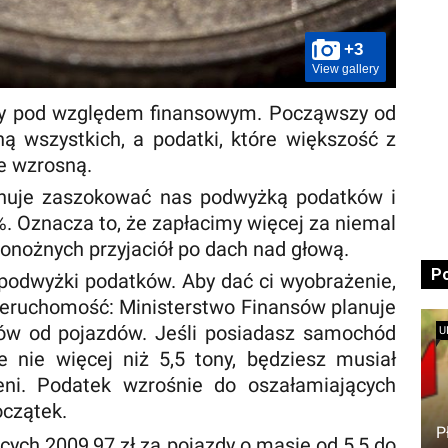
+3
View gallery
sy pod względem finansowym. Począwszy od
ą wszystkich, a podatki, które większość z
ie wzrosną.
anuje zaszokować nas podwyżką podatków i
%. Oznacza to, że zapłacimy więcej za niemal
onożnych przyjaciół po dach nad głową.
P
 podwyżki podatków. Aby dać ci wyobrażenie,
 nieruchomość: Ministerstwo Finansów planuje
ów od pojazdów. Jeśli posiadasz samochód
U
e nie więcej niż 5,5 tony, będziesz musiał
eni. Podatek wzrośnie do oszałamiających
oczątek.
P
cych 2009,97 zł za pojazdy o masie od 5,5 do