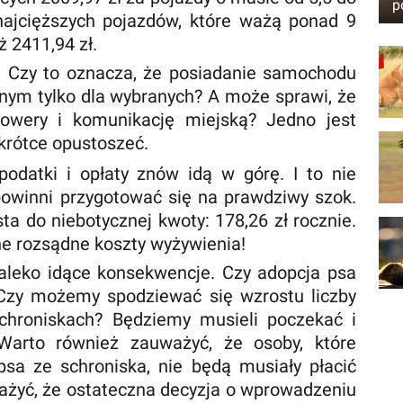
p
 najcięższych pojazdów, które ważą ponad 9
ż 2411,94 zł.
. Czy to oznacza, że ​​posiadanie samochodu
nym tylko dla wybranych? A może sprawi, że
rowery i komunikację miejską? Jedno jest
krótce opustoszeć.
podatki i opłaty znów idą w górę. I to nie
powinni przygotować się na prawdziwy szok.
ta do niebotycznej kwoty: 178,26 zł rocznie.
zne rozsądne koszty wyżywienia!
leko idące konsekwencje. Czy adopcja psa
Czy możemy spodziewać się wzrostu liczby
chroniskach? Będziemy musieli poczekać i
 Warto również zauważyć, że osoby, które
psa ze schroniska, nie będą musiały płacić
ażyć, że ostateczna decyzja o wprowadzeniu