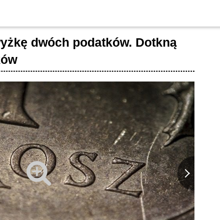
yżkę dwóch podatków. Dotkną
ków