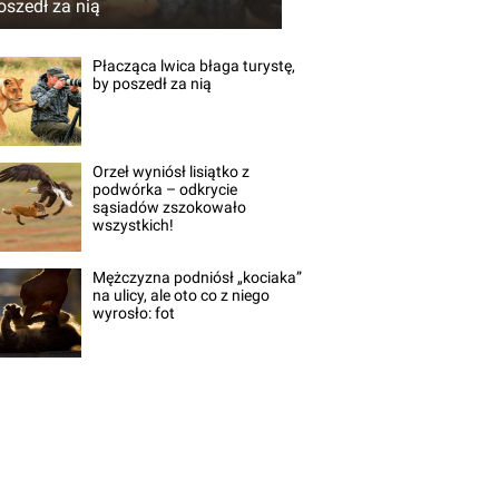
oszedł za nią
Płacząca lwica błaga turystę,
by poszedł za nią
Orzeł wyniósł lisiątko z
podwórka – odkrycie
sąsiadów zszokowało
wszystkich!
Mężczyzna podniósł „kociaka”
na ulicy, ale oto co z niego
wyrosło: fot