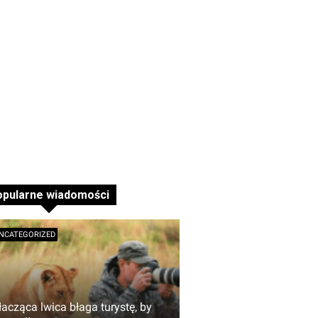
opularne wiadomości
NCATEGORIZED
łacząca lwica błaga turystę, by