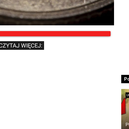
CZYTAJ WIĘCEJ:
P
U
P