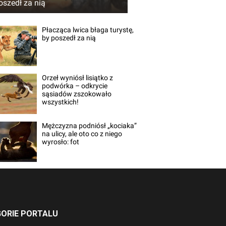
oszedł za nią
Płacząca lwica błaga turystę,
by poszedł za nią
Orzeł wyniósł lisiątko z
podwórka – odkrycie
sąsiadów zszokowało
wszystkich!
Mężczyzna podniósł „kociaka”
na ulicy, ale oto co z niego
wyrosło: fot
ORIE PORTALU