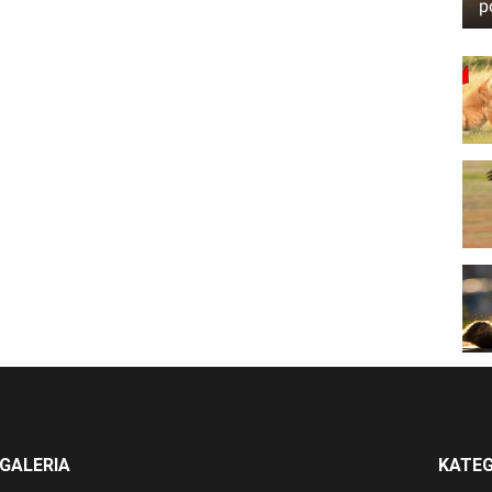
p
GALERIA
KATEG