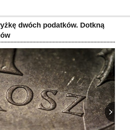
yżkę dwóch podatków. Dotkną
ków