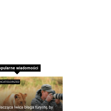
opularne wiadomości
NCATEGORIZED
łacząca lwica błaga turystę, by