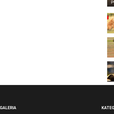
p
GALERIA
KATEG