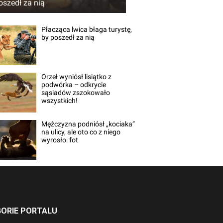
oszedł za nią
Płacząca lwica błaga turystę,
by poszedł za nią
Orzeł wyniósł lisiątko z
podwórka – odkrycie
sąsiadów zszokowało
wszystkich!
Mężczyzna podniósł „kociaka”
na ulicy, ale oto co z niego
wyrosło: fot
ORIE PORTALU