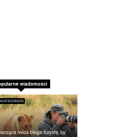
opularne wiadomości
NCATEGORIZED
łacząca lwica błaga turystę, by