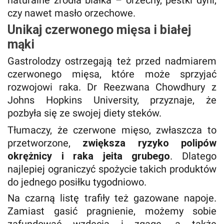
naturalne źródła białka – orzechy, pestki dyni,
czy nawet masło orzechowe.
Unikaj czerwonego mięsa i białej
mąki
Gastrolodzy ostrzegają też przed nadmiarem
czerwonego mięsa, które może sprzyjać
rozwojowi raka. Dr Reezwana Chowdhury z
Johns Hopkins University, przyznaje, że
pozbyła się ze swojej diety steków.
Tłumaczy, że czerwone mięso, zwłaszcza to
przetworzone,
zwiększa ryzyko polipów
okrężnicy i raka jeita grubego
. Dlatego
najlepiej ograniczyć spożycie takich produktów
do jednego posiłku tygodniowo.
Na czarną listę trafiły też gazowane napoje.
Zamiast gasić pragnienie, możemy sobie