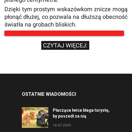
Dzięki tym prostym wskazówkom znicze mogą
płonąć dłużej, co pozwala na dłuższą obecność
światła na grobach bliskich.
CZYTAJ WIĘCEJ:
OSTATNIE WIADOMOŚCI
Płacząca lwica błaga turystę,
by poszedł za nią
16.07.2025