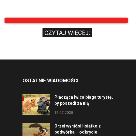
CZYTAJ WIĘCEJ:
OSTATNIE WIADOMOŚCI
Płacząca lwica błaga turystę,
by poszedł za nią
16.07.2025
Orzeł wyniósł lisiątko z
podwórka – odkrycie