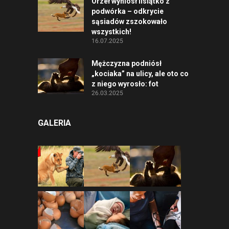
Orzeł wyniósł lisiątko z
podwórka – odkrycie
sąsiadów zszokowało
wszystkich!
16.07.2025
Mężczyzna podniósł
„kociaka” na ulicy, ale oto co
z niego wyrosło: fot
26.03.2025
GALERIA