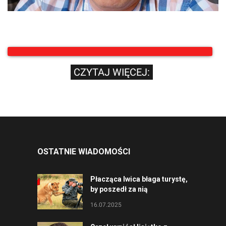
CZYTAJ WIĘCEJ:
OSTATNIE WIADOMOŚCI
Płacząca lwica błaga turystę,
by poszedł za nią
16.07.2025