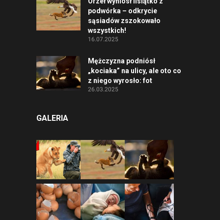
Orzeł wyniósł lisiątko z
podwórka – odkrycie
sąsiadów zszokowało
wszystkich!
16.07.2025
Mężczyzna podniósł
„kociaka” na ulicy, ale oto co
z niego wyrosło: fot
26.03.2025
GALERIA