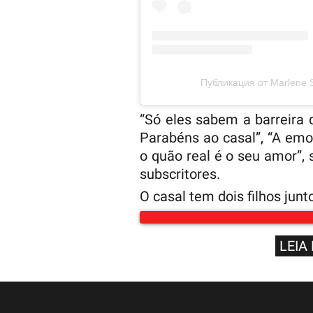
Публикация от Marlene
“Só eles sabem a barreira 
Parabéns ao casal”, “A em
o quão real é o seu amor”
subscritores.
O casal tem dois filhos junto
LEIA