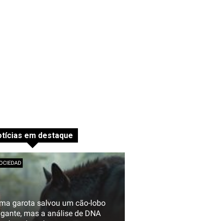
tícias em destaque
OCIEDAD
ma garota salvou um cão-lobo
igante, mas a análise de DNA