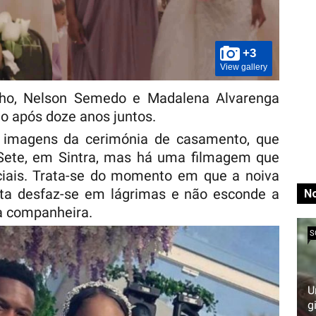
+3
View gallery
nho, Nelson Semedo e Madalena Alvarenga
o após doze anos juntos.
s imagens da cerimónia de casamento, que
 Sete, em Sintra, mas há uma filmagem que
ciais. Trata-se do momento em que a noiva
ista desfaz-se em lágrimas e não esconde a
No
a companheira.
S
U
g