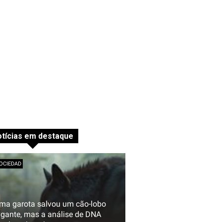
tícias em destaque
OCIEDAD
ma garota salvou um cão-lobo
igante, mas a análise de DNA