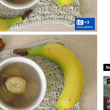
+3
View gallery
No
S
U
g