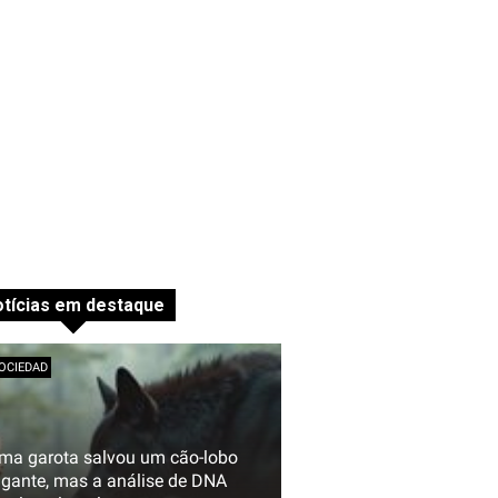
tícias em destaque
OCIEDAD
ma garota salvou um cão-lobo
igante, mas a análise de DNA