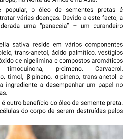
 e popular, o óleo de sementes pretas é
ratar várias doenças. Devido a este facto, a
siderada uma “panaceia” – um curandeiro
ella sativa reside em vários componentes
oleic, trans-anetol, ácido palmítico, vestígios
N-óxido de nigelimina e compostos aromáticos
imoquinona, p-cimeno. Carvacrol,
o, timol, β-pineno, α-pineno, trans-anetol e
da ingrediente a desempenhar um papel no
as.
s é outro benefício do óleo de semente preta.
células do corpo de serem destruídas pelos