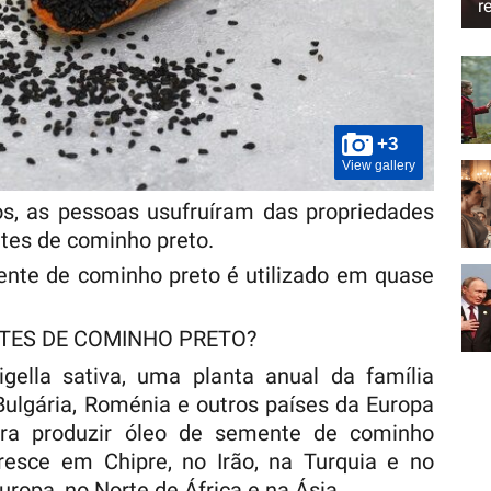
r
+3
View gallery
os, as pessoas usufruíram das propriedades
tes de cominho preto.
ente de cominho preto é utilizado em quase
NTES DE COMINHO PRETO?
ella sativa, uma planta anual da família
ulgária, Roménia e outros países da Europa
para produzir óleo de semente de cominho
esce em Chipre, no Irão, na Turquia e no
uropa, no Norte de África e na Ásia.