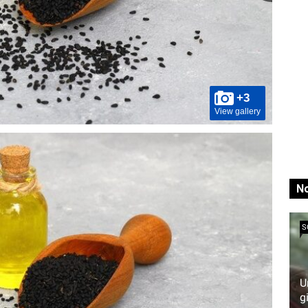
+3
View gallery
No
S
U
g