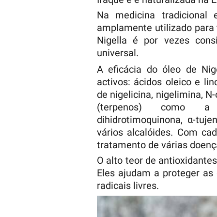
Na medicina tradicional
amplamente utilizado para t
Nigella é por vezes con
universal.
A eficácia do óleo de Nig
activos: ácidos oleico e lin
de nigelicina, nigelimina, 
(terpenos) como a t
dihidrotimoquinona, α-tujen
vários alcalóides. Com ca
tratamento de várias doenç
O alto teor de antioxidante
Eles ajudam a proteger as 
radicais livres.