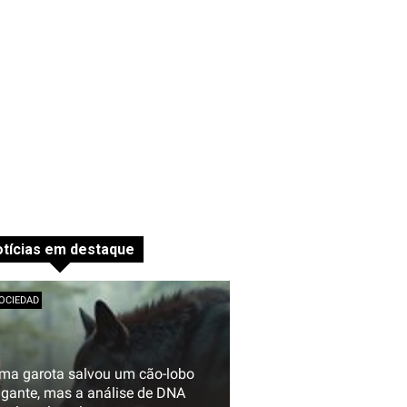
tícias em destaque
OCIEDAD
ma garota salvou um cão-lobo
igante, mas a análise de DNA