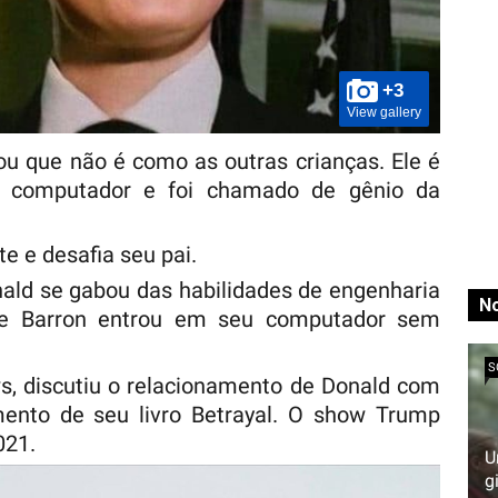
+3
View gallery
ou que não é como as outras crianças. Ele é
e computador e foi chamado de gênio da
e e desafia seu pai.
ald se gabou das habilidades de engenharia
No
que Barron entrou em seu computador sem
S
s, discutiu o relacionamento de Donald com
mento de seu livro Betrayal. O show Trump
021.
U
g