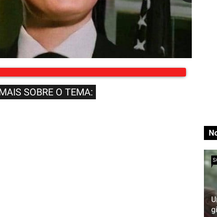
 MAIS SOBRE O TEMA:
No
S
U
g