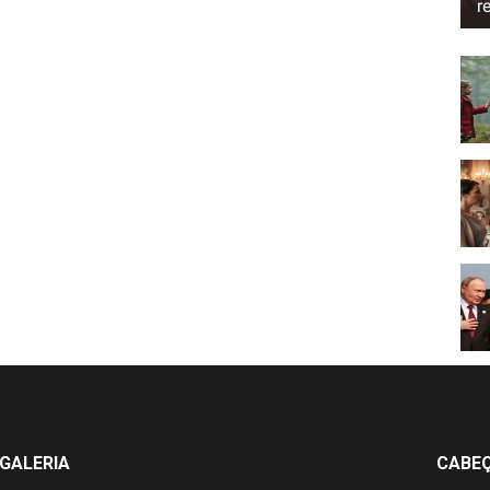
r
GALERIA
CABE