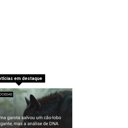
tícias em destaque
OCIEDAD
ma garota salvou um cão-lobo
igante, mas a análise de DNA