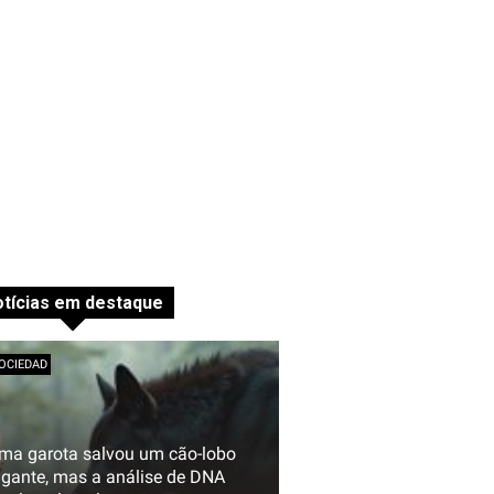
tícias em destaque
OCIEDAD
ma garota salvou um cão-lobo
igante, mas a análise de DNA