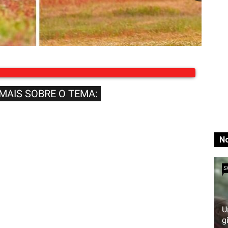
 MAIS SOBRE O TEMA:
No
S
U
g