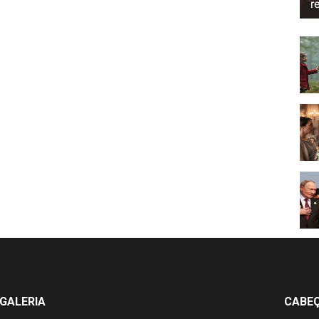
r
GALERIA
CABE