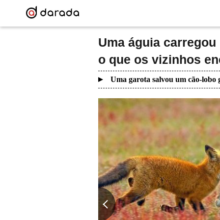
Uma águia carregou u
o que os vizinhos e
Uma garota salvou um cão-lobo g