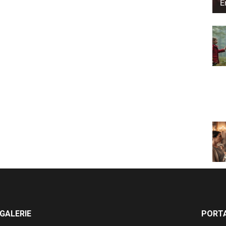
E
GALERIE
PORTA