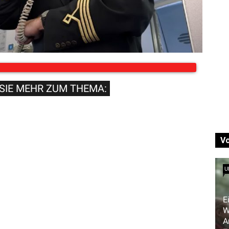
SIE MEHR ZUM THEMA:
V
U
E
W
A