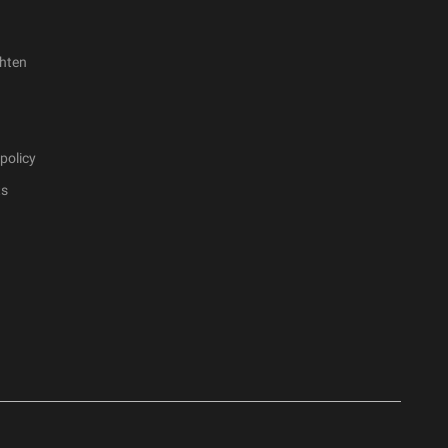
hten
policy
ts