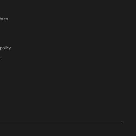
hten
policy
ts