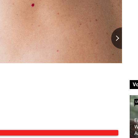
V
U
E
W
A