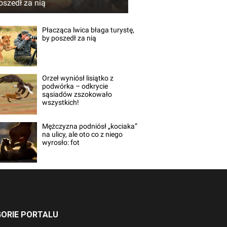
oszedł za nią
Płacząca lwica błaga turystę,
by poszedł za nią
Orzeł wyniósł lisiątko z
podwórka – odkrycie
sąsiadów zszokowało
wszystkich!
Mężczyzna podniósł „kociaka”
na ulicy, ale oto co z niego
wyrosło: fot
ORIE PORTALU