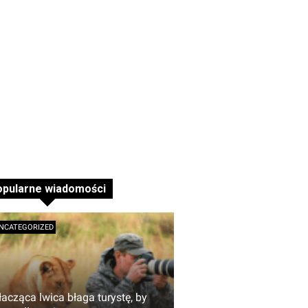
opularne wiadomości
NCATEGORIZED
łacząca lwica błaga turystę, by