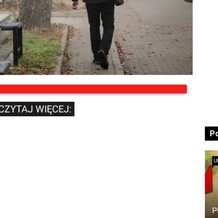
CZYTAJ WIĘCEJ:
P
U
P