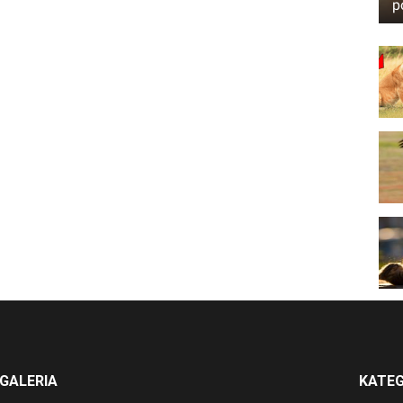
p
GALERIA
KATEG